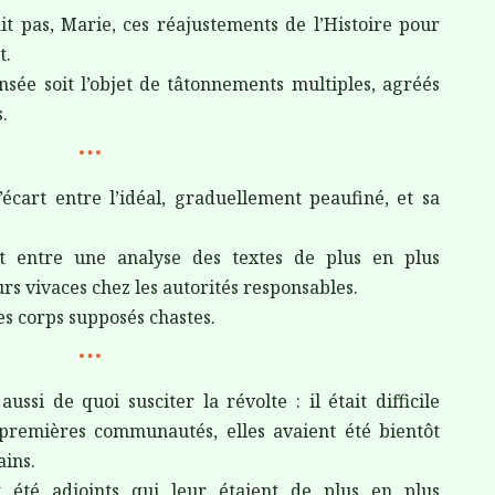
t pas, Marie, ces réajustements de l’Histoire pour
t.
sée soit l’objet de tâtonnements multiples, agréés
s.
’écart entre l’idéal, graduellement peaufiné, et sa
nt entre une analyse des textes de plus en plus
urs vivaces chez les autorités responsables.
es corps supposés chastes.
ssi de quoi susciter la révolte : il était difficile
s premières communautés, elles avaient été bientôt
ains.
 été adjoints qui leur étaient de plus en plus