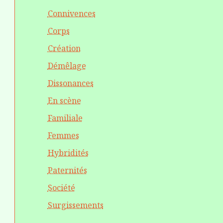
Connivences
Corps
Création
Démêlage
Dissonances
En scène
Familiale
Femmes
Hybridités
Paternités
Société
Surgissements