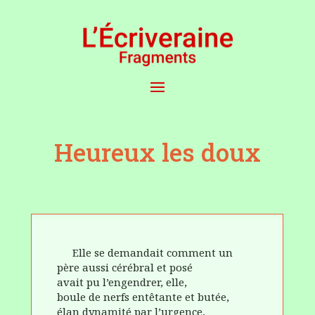
Heureux les doux
Elle se demandait comment un
père aussi cérébral et posé
avait pu l’engendrer, elle,
boule de nerfs entêtante et butée,
élan dynamité par l’urgence,