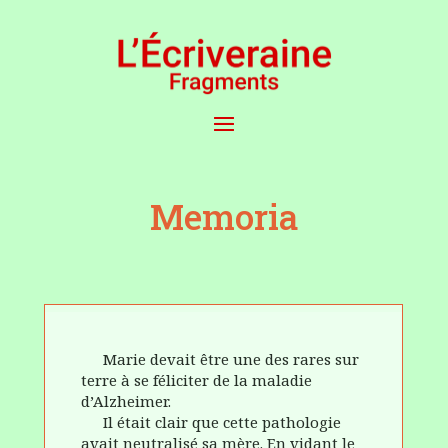
Memoria
Marie devait être une des rares sur
terre à se féliciter de la maladie
d’Alzheimer.
Il était clair que cette pathologie
avait neutralisé sa mère. En vidant le