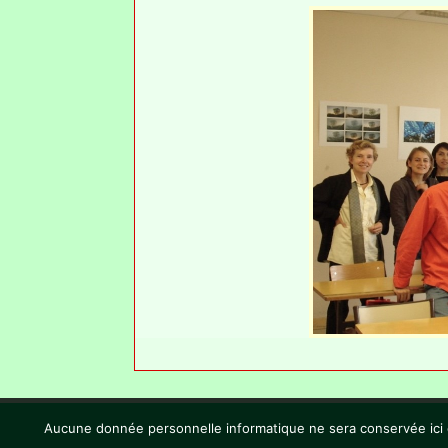
Aucune donnée personnelle informatique ne sera conservée ici en 
Mentions légales
Remer